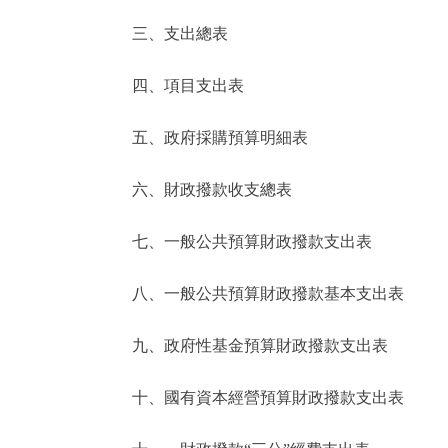
三、支出總表
走進北京
四、項目支出表
北京概況
五、政府採購預算明細表
綠色北京
六、財政撥款收支總表
多語種
七、一般公共預算財政撥款支出表
ENGLISH
八、一般公共預算財政撥款基本支出表
DEUTSCH
九、政府性基金預算財政撥款支出表
ESPAÑOL
十、國有資本經營預算財政撥款支出表
ITALIANO