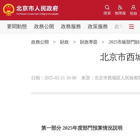
搜索
無障礙
登錄
要聞動態
政務公開
政務服務
政策服務
政民互動
要聞動態
政務公開
>
財政
>
財政專題
>
2025市級部門
黨中央精神
北京市西城
北京要聞
日期：2025-02-21 10:00
來源：北京市西城區人民檢察
各區熱點
政務公開
市領導
第一部分 2025年度部門預算情況説明
政策兌現