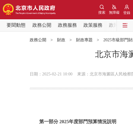
搜索
無障礙
登錄
要聞動態
政務公開
政務服務
政策服務
政民互動
要聞動態
政務公開
>
財政
>
財政專題
>
2025市級部門
黨中央精神
北京市海澱
北京要聞
日期：2025-02-21 10:00
來源：北京市海澱區人民檢察
各區熱點
政務公開
市領導
第一部分 2025年度部門預算情況説明
政策兌現