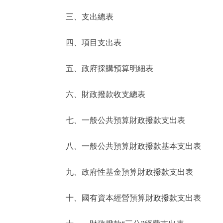
三、支出總表
走進北京
四、項目支出表
北京概況
五、政府採購預算明細表
綠色北京
六、財政撥款收支總表
多語種
七、一般公共預算財政撥款支出表
ENGLISH
八、一般公共預算財政撥款基本支出表
DEUTSCH
九、政府性基金預算財政撥款支出表
ESPAÑOL
十、國有資本經營預算財政撥款支出表
ITALIANO