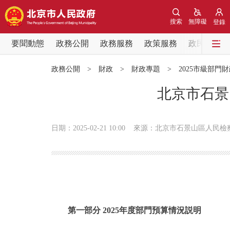
搜索
無障礙
登錄
要聞動態
政務公開
政務服務
政策服務
政民互動
要聞動態
政務公開
>
財政
>
財政專題
>
2025市級部門
黨中央精神
北京市石景
北京要聞
日期：2025-02-21 10:00
來源：北京市石景山區人民檢
各區熱點
政務公開
市領導
第一部分 2025年度部門預算情況説明
政策兌現