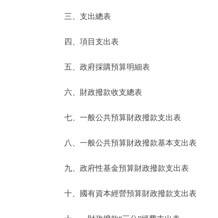
三、支出總表
走進北京
四、項目支出表
北京概況
五、政府採購預算明細表
綠色北京
六、財政撥款收支總表
多語種
七、一般公共預算財政撥款支出表
ENGLISH
八、一般公共預算財政撥款基本支出表
DEUTSCH
九、政府性基金預算財政撥款支出表
ESPAÑOL
十、國有資本經營預算財政撥款支出表
ITALIANO