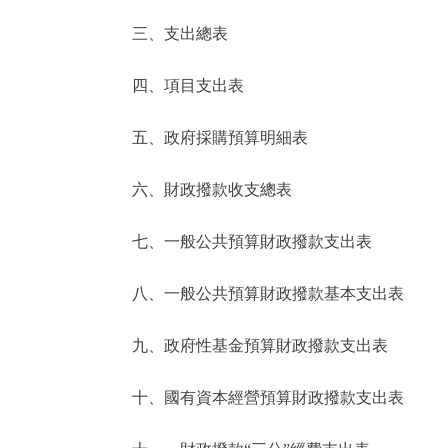
三、支出總表
走進北京
四、項目支出表
北京概況
五、政府採購預算明細表
綠色北京
六、財政撥款收支總表
多語種
七、一般公共預算財政撥款支出表
ENGLISH
八、一般公共預算財政撥款基本支出表
DEUTSCH
九、政府性基金預算財政撥款支出表
ESPAÑOL
十、國有資本經營預算財政撥款支出表
ITALIANO