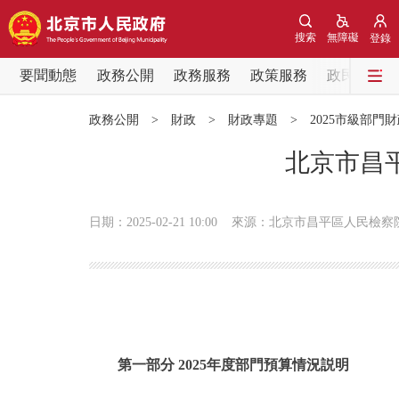
搜索
無障礙
登錄
要聞動態
政務公開
政務服務
政策服務
政民互動
要聞動態
政務公開
>
財政
>
財政專題
>
2025市級部門
黨中央精神
北京市昌平
北京要聞
日期：2025-02-21 10:00
來源：北京市昌平區人民檢察
各區熱點
政務公開
市領導
第一部分 2025年度部門預算情況説明
政策兌現