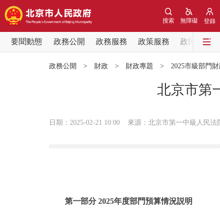
搜索
無障礙
登錄
要聞動態
政務公開
政務服務
政策服務
政民互動
要聞動態
政務公開
>
財政
>
財政專題
>
2025市級部門
黨中央精神
北京市第一
北京要聞
日期：2025-02-21 10:00
來源：北京市第一中級人民法
各區熱點
政務公開
市領導
第一部分 2025年度部門預算情況説明
政策兌現