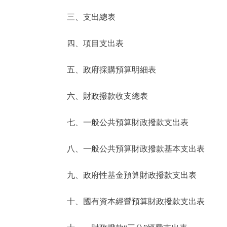
三、支出總表
走進北京
四、項目支出表
北京概況
五、政府採購預算明細表
綠色北京
六、財政撥款收支總表
多語種
七、一般公共預算財政撥款支出表
ENGLISH
八、一般公共預算財政撥款基本支出表
DEUTSCH
九、政府性基金預算財政撥款支出表
ESPAÑOL
十、國有資本經營預算財政撥款支出表
ITALIANO