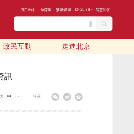
/
ENGLISH
用戶登錄
無障礙
繁體
簡體
智慧問答
政民互動
走進北京
資訊
大
中
小
分享：