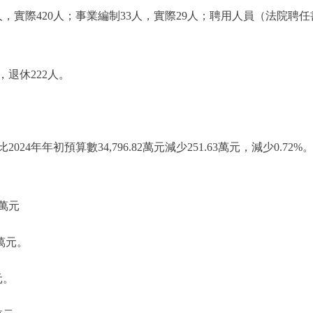
實際420人；事業編制33人，實際29人；聘用人員（法院聘
退休222人。
比2024年年初預算數34,796.82萬元減少251.63萬元，減少0
2萬元
2萬元。
元。