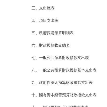
三、支出總表
走進北京
四、項目支出表
北京概況
五、政府採購預算明細表
綠色北京
六、財政撥款收支總表
多語種
七、一般公共預算財政撥款支出表
ENGLISH
八、一般公共預算財政撥款基本支出表
DEUTSCH
九、政府性基金預算財政撥款支出表
ESPAÑOL
十、國有資本經營預算財政撥款支出表
ITALIANO