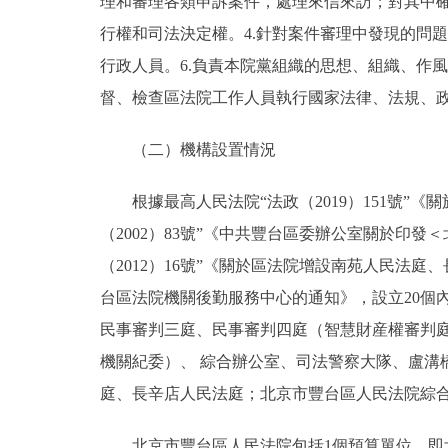
理和審理各類申訴案件，處理來信來訪；對其中確
行權和司法決定權。4.針對案件審理中發現的問
行政人員。6.負責本院黨組織的思想、組織、作
督、檢查區法院工作人員執行國家法律、法規、政
（二）機構設置情況
根據最高人民法院“法政（2019）151號”
（2002）83號”《中共豐台區委辦公室關於印
（2012）16號”《關於區法院增設南苑人民法庭
台區法院機關後勤服務中心的通知》，設立20個
民事審判三庭、民事審判四庭（智慧財産權審判
機關紀委）、 綜合辦公室、司法警察大隊、盧溝
庭、長辛店人民法庭；北京市豐台區人民法院綜
北京市豐台區人民法院包括1個預算單位，即