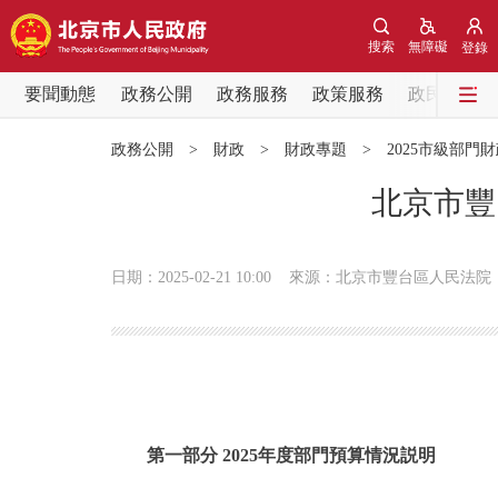
搜索
無障礙
登錄
要聞動態
政務公開
政務服務
政策服務
政民互動
要聞動態
政務公開
>
財政
>
財政專題
>
2025市級部門
黨中央精神
北京市豐
北京要聞
日期：2025-02-21 10:00
來源：北京市豐台區人民法院
各區熱點
政務公開
市領導
第一部分 2025年度部門預算情況説明
政策兌現