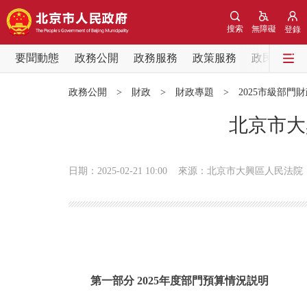
搜索
無障礙
登錄
要聞動態
政務公開
政務服務
政策服務
政民互動
要聞動態
政務公開
>
財政
>
財政專題
>
2025市級部門
黨中央精神
北京市大
北京要聞
日期：2025-02-21 10:00
來源：北京市大興區人民法院
各區熱點
政務公開
市領導
第一部分 2025年度部門預算情況説明
政策兌現