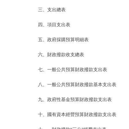
三、支出總表
走進北京
四、項目支出表
北京概況
五、政府採購預算明細表
綠色北京
六、財政撥款收支總表
多語種
七、一般公共預算財政撥款支出表
ENGLISH
八、一般公共預算財政撥款基本支出表
DEUTSCH
九、政府性基金預算財政撥款支出表
ESPAÑOL
十、國有資本經營預算財政撥款支出表
ITALIANO