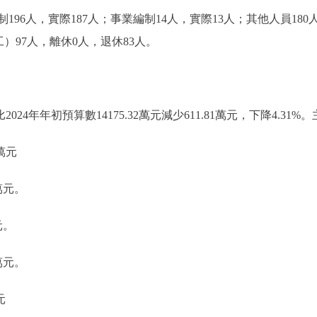
6人，實際187人；事業編制14人，實際13人；其他人員18
）97人，離休0人，退休83人。
比2024年年初預算數14175.32萬元減少611.81萬元，下降4.
萬元
萬元。
元。
萬元。
元