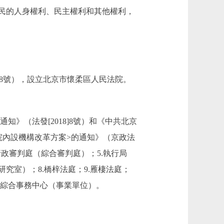
民的人身權利、民主權利和其他權利，
28號），設立北京市懷柔區人民法院。
（法發[2018]8號）和《中共北京
院內設機構改革方案>的通知》（京政法
 行政審判庭（綜合審判庭）；5.執行局
究室）；8.橋梓法庭；9.雁棲法庭；
4.綜合事務中心（事業單位）。