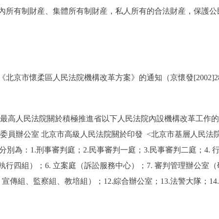
內所有制財産、集體所有制財産，私人所有的合法財産，保護公
京市懷柔區人民法院機構改革方案》的通知（京懷發[2002]
高人民法院關於積極推進省以下人民法院內設機構改革工作的通知》
委員辦公室 北京市高級人民法院關於印發 <北京市基層人民法
室，分別為：1.刑事審判庭；2.民事審判一庭；3.民事審判二庭；4.
四組）；6. 立案庭（訴訟服務中心）；7. 審判管理辦公室（研
組、宣傳組、監察組、教培組）；12.綜合辦公室；13.法警大隊；1