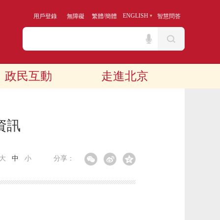
/
ENGLISH
用戶登錄
無障礙
繁體
簡體
智慧問答
政民互動
走進北京
資訊
大
中
小
分享：