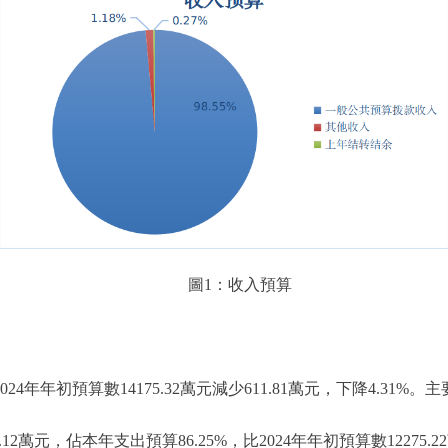
圖1：收入預算
024年年初預算數14175.32萬元減少611.81萬元，下降4.3
萬元，佔本年支出預算86.25%，比2024年年初預算數12275.22萬