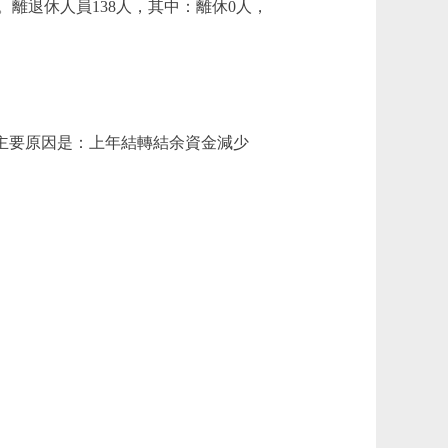
。離退休人員138人，其中：離休0人，
78%。主要原因是：上年結轉結余資金減少