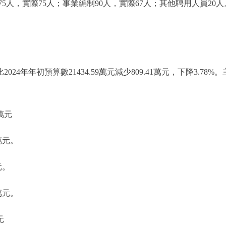
，實際75人；事業編制90人，實際67人；其他聘用人員20人
比2024年年初預算數21434.59萬元減少809.41萬元，下降3.
萬元
萬元。
元。
萬元。
元