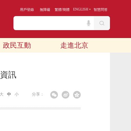
/
ENGLISH
用戶登錄
無障礙
繁體
簡體
智慧問答
政民互動
走進北京
算資訊
大
中
小
分享：