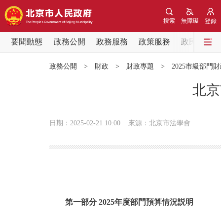
搜索
無障礙
登錄
要聞動態
政務公開
政務服務
政策服務
政民互動
要聞動態
政務公開
>
財政
>
財政專題
>
2025市級部門
黨中央精神
北京
北京要聞
日期：2025-02-21 10:00
來源：北京市法學會
各區熱點
政務公開
市領導
第一部分 2025年度部門預算情況説明
政策兌現