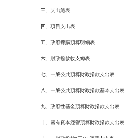
三、支出總表
走進北京
四、項目支出表
北京概況
五、政府採購預算明細表
綠色北京
六、財政撥款收支總表
多語種
七、一般公共預算財政撥款支出表
ENGLISH
八、一般公共預算財政撥款基本支出表
DEUTSCH
九、政府性基金預算財政撥款支出表
ESPAÑOL
十、國有資本經營預算財政撥款支出表
ITALIANO