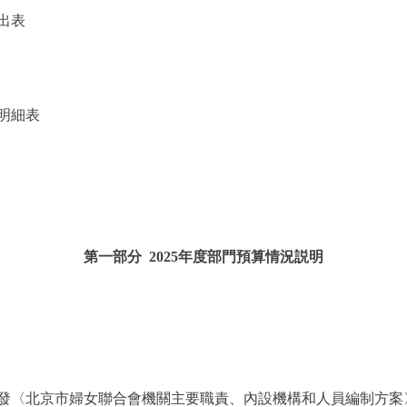
出表
明細表
第一部分 2025年度部門預算情況説明
北京市婦女聯合會機關主要職責、內設機構和人員編制方案〉的