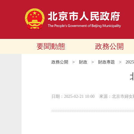
要聞動態
政務公開
政務公開
>
財政
>
財政專題
>
20
日期：2025-02-21 10:00
來源：北京市婦女