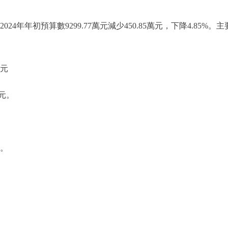
024年年初預算數9299.77萬元減少450.85萬元，下降4.85%
萬元
萬元。
。