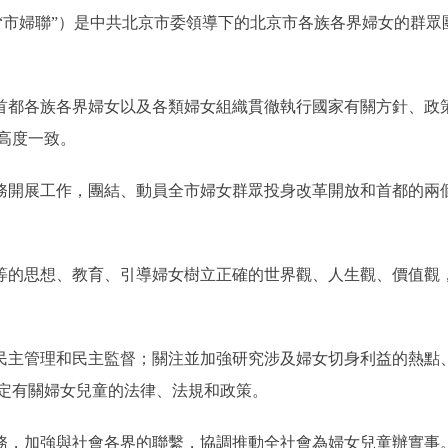
“市婦聯”）是中共北京市委領導下的北京市各族各界婦女的群眾
都各族各界婦女以及各類婦女組織貫徹執行國家有關方針、政
高度一致。
開展工作，團結、動員全市婦女群眾投身改革開放和首都的兩
的思想、教育、引導婦女樹立正確的世界觀、人生觀、價值觀，
主管理和民主監督；關注並加強研究涉及婦女切身利益的熱點
定有關婦女兒童的法律、法規和政策。
務，加強與社會各界的聯繫，協調推動全社會為婦女兒童辦實事