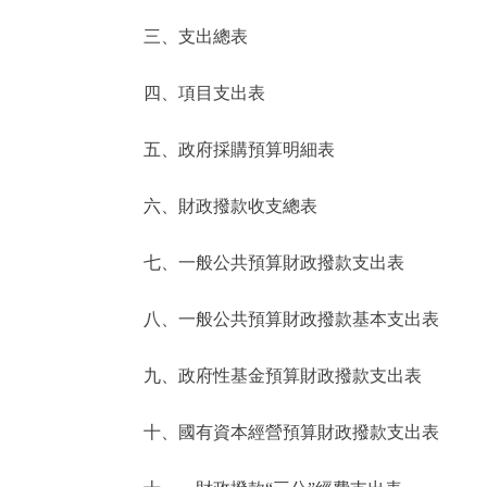
三、支出總表
走進北京
四、項目支出表
北京概況
五、政府採購預算明細表
綠色北京
六、財政撥款收支總表
多語種
七、一般公共預算財政撥款支出表
ENGLISH
八、一般公共預算財政撥款基本支出表
DEUTSCH
九、政府性基金預算財政撥款支出表
ESPAÑOL
十、國有資本經營預算財政撥款支出表
ITALIANO