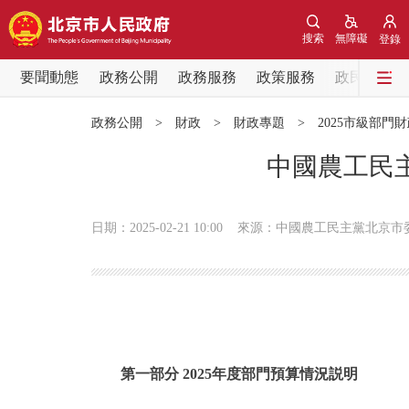
搜索
無障礙
登錄
要聞動態
政務公開
政務服務
政策服務
政民互動
要聞動態
政務公開
>
財政
>
財政專題
>
2025市級部門
黨中央精神
中國農工民主
北京要聞
日期：2025-02-21 10:00
來源：中國農工民主黨北京市
各區熱點
政務公開
市領導
第一部分 2025年度部門預算情況説明
政策兌現