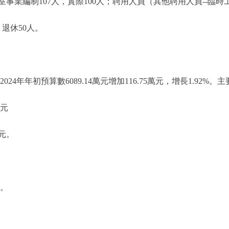
編制107人，實際100人；聘用人員（其他聘用人員--臨時
退休50人。
2024年年初預算數6089.14萬元增加116.75萬元，增長1.92
萬元
萬元。
。