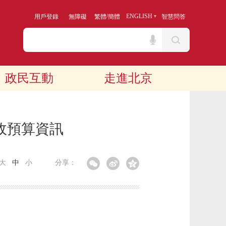
/
ENGLISH
用戶登錄
無障礙
繁體
簡體
智慧問答
政民互動
走進北京
政預算資訊
大
中
小
分享：