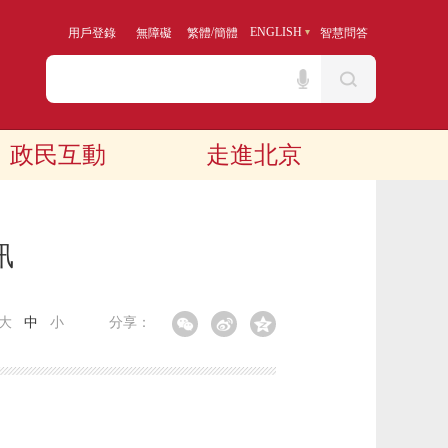
/
ENGLISH
用戶登錄
無障礙
繁體
簡體
智慧問答
政民互動
走進北京
訊
大
中
小
分享：