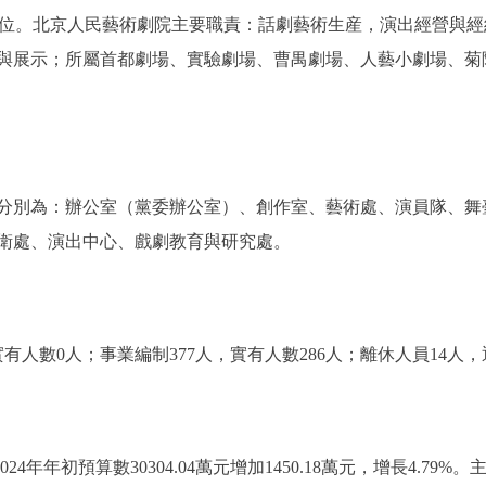
級事業單位。北京人民藝術劇院主要職責：話劇藝術生産，演出經營
與展示；所屬首都劇場、實驗劇場、曹禺劇場、人藝小劇場、菊
分別為：辦公室（黨委辦公室）、創作室、藝術處、演員隊、舞
衛處、演出中心、戲劇教育與研究處。
數0人；事業編制377人，實有人數286人；離休人員14人，退
2024年年初預算數30304.04萬元增加1450.18萬元，增長4.