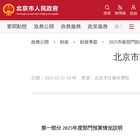
搜索
無障礙
登錄
要聞動態
政務公開
政務服務
政策服務
政民互動
要聞動態
政務公開
>
財政
>
財政專題
>
2025市級部門
黨中央精神
北京市
北京要聞
日期：2025-02-21 10:00
來源：北京市社會科學院
各區熱點
政務公開
市領導
第一部分 2025年度部門預算情況説明
政策兌現