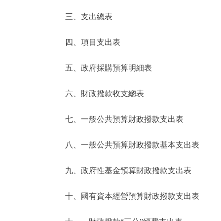
三、支出總表
走進北京
四、項目支出表
北京概況
五、政府採購預算明細表
綠色北京
六、財政撥款收支總表
多語種
七、一般公共預算財政撥款支出表
ENGLISH
八、一般公共預算財政撥款基本支出表
DEUTSCH
九、政府性基金預算財政撥款支出表
ESPAÑOL
十、國有資本經營預算財政撥款支出表
ITALIANO