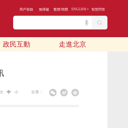
/
ENGLISH
用戶登錄
無障礙
繁體
簡體
智慧問答
政民互動
走進北京
訊
大
中
小
分享：