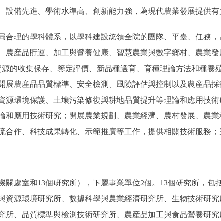
、設備先進、學術水準高、創新能力強，為現代農業發展提供有
合理的學科體系，以學科建設統領全院的團隊、平臺、任務，
、農産品貯運、加工與營養健康、智慧農業與數字鄉村、農業發展
資源的收集保存、鑒定評價、新品種選育、育種理論方法和種養
開展農産品品質標準、安全檢測、風險評估與控制以及農産品採
資源環境保護、土壤污染修復與耕地品質提升等理論和應用技術
論和應用技術研究；開展農業規劃、農業經濟、農村發展、農業
流合作、科技成果轉化、示範推廣等工作，提供相關技術服務；
機關處室和13個研究所），下屬事業單位2個。13個研究所，包
與資源環境研究所、數據科學與農業經濟研究所、生物技術研究
究所、品質標準與檢測技術研究所、農産品加工與食品營養研究