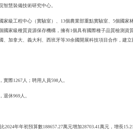
院智慧裝備技術研究中心。
家級工程中心（實驗室）、13個農業部重點實驗室、5個國家林
個國家級種質資源保存機構，擁有1個具有國際種子品質檢測資質認
國、加拿大、義大利、西班牙等30余國開展科技項目合作，建立
際1267人；聘用人員598人。
退休969人。
比2024年年初預算數188657.27萬元增加28703.41萬元，增