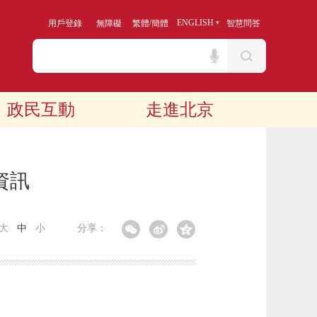
/
ENGLISH
用戶登錄
無障礙
繁體
簡體
智慧問答
政民互動
走進北京
資訊
大
中
小
分享：