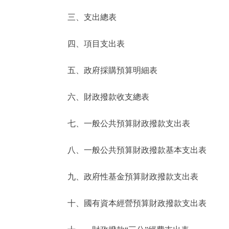
三、支出總表
走進北京
四、項目支出表
北京概況
五、政府採購預算明細表
綠色北京
六、財政撥款收支總表
多語種
七、一般公共預算財政撥款支出表
ENGLISH
八、一般公共預算財政撥款基本支出表
DEUTSCH
九、政府性基金預算財政撥款支出表
ESPAÑOL
十、國有資本經營預算財政撥款支出表
ITALIANO