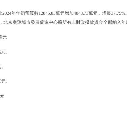
2024年年初預算數12845.83萬元增加4848.73萬元，增長37
，北京奧運城市發展促進中心將所有非財政撥款資金全部納入年
萬元
萬元。
元。
萬元。
萬元
。