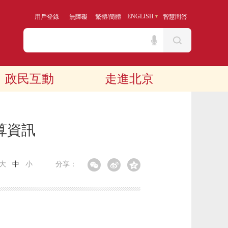
/
ENGLISH
用戶登錄
無障礙
繁體
簡體
智慧問答
政民互動
走進北京
算資訊
大
中
小
分享：