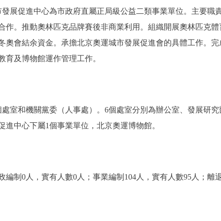
運城市發展促進中心為市政府直屬正局級公益二類事業單位。主要職
合作。推動奧林匹克品牌賽後非商業利用。組織開展奧林匹克體
冬奧會結余資金。承擔北京奧運城市發展促進會的具體工作。完
教育及博物館運作管理工作。
處室和機關黨委（人事處）。6個處室分別為辦公室、發展研究
促進中心下屬1個事業單位，北京奧運博物館。
0人，實有人數0人；事業編制104人，實有人數95人；離退