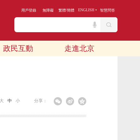
/
ENGLISH
用戶登錄
無障礙
繁體
簡體
智慧問答
政民互動
走進北京
大
中
小
分享：