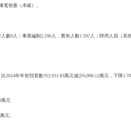
播電視臺（本級）。
；事業編制2,296人，實有人數1,597人；聘用人員（其他聘用
比2024年年初預算數352,931.83萬元減少6,006.12萬元，下
0萬元
0萬元。