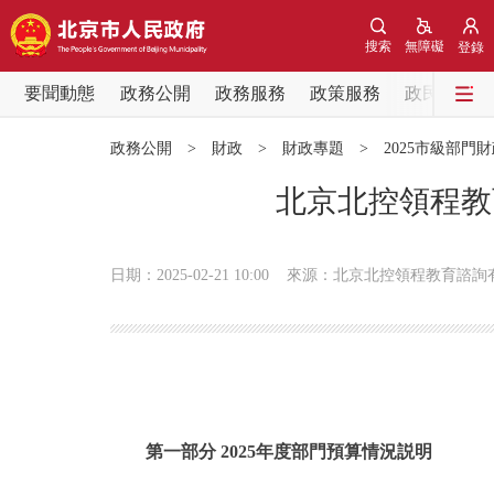
搜索
無障礙
登錄
要聞動態
政務公開
政務服務
政策服務
政民互動
要聞動態
政務公開
>
財政
>
財政專題
>
2025市級部門
黨中央精神
北京北控領程教
北京要聞
日期：2025-02-21 10:00
來源：北京北控領程教育諮詢
各區熱點
政務公開
市領導
第一部分 2025年度部門預算情況説明
政策兌現