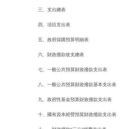
三、支出總表
走進北京
四、項目支出表
北京概況
五、政府採購預算明細表
綠色北京
六、財政撥款收支總表
多語種
七、一般公共預算財政撥款支出表
ENGLISH
八、一般公共預算財政撥款基本支出表
DEUTSCH
九、政府性基金預算財政撥款支出表
ESPAÑOL
十、國有資本經營預算財政撥款支出表
ITALIANO