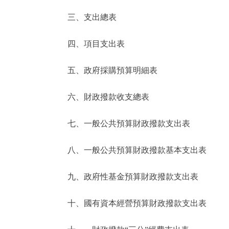
三、支出總表
走進北京
四、項目支出表
北京概況
五、政府採購預算明細表
綠色北京
六、財政撥款收支總表
多語種
七、一般公共預算財政撥款支出表
ENGLISH
八、一般公共預算財政撥款基本支出表
DEUTSCH
九、政府性基金預算財政撥款支出表
ESPAÑOL
十、國有資本經營預算財政撥款支出表
ITALIANO