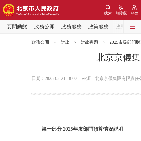
搜索
無障礙
登錄
要聞動態
政務公開
政務服務
政策服務
政民互動
要聞動態
政務公開
>
財政
>
財政專題
>
2025市級部門
黨中央精神
北京京儀集
北京要聞
日期：2025-02-21 10:00
來源：北京京儀集團有限責任
各區熱點
政務公開
市領導
第一部分 2025年度部門預算情況説明
政策兌現