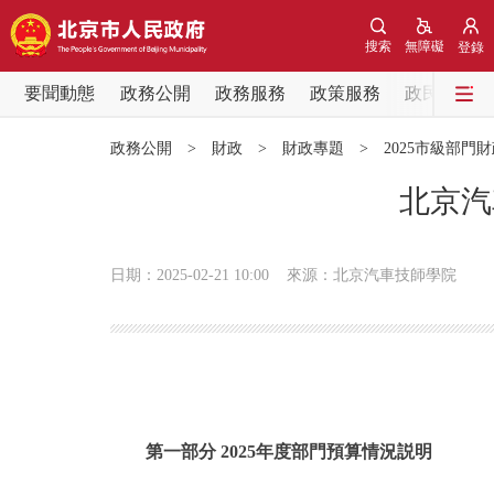
搜索
無障礙
登錄
要聞動態
政務公開
政務服務
政策服務
政民互動
要聞動態
政務公開
>
財政
>
財政專題
>
2025市級部門
黨中央精神
北京汽
北京要聞
日期：2025-02-21 10:00
來源：北京汽車技師學院
各區熱點
政務公開
市領導
第一部分 2025年度部門預算情況説明
政策兌現