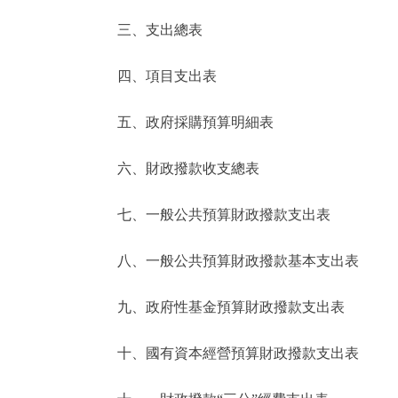
三、支出總表
走進北京
四、項目支出表
北京概況
五、政府採購預算明細表
綠色北京
六、財政撥款收支總表
多語種
七、一般公共預算財政撥款支出表
ENGLISH
八、一般公共預算財政撥款基本支出表
DEUTSCH
九、政府性基金預算財政撥款支出表
ESPAÑOL
十、國有資本經營預算財政撥款支出表
ITALIANO