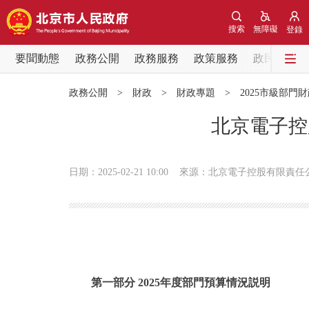
搜索
無障礙
登錄
要聞動態
政務公開
政務服務
政策服務
政民互動
要聞動態
政務公開
>
財政
>
財政專題
>
2025市級部門
黨中央精神
北京電子控
北京要聞
日期：2025-02-21 10:00
來源：北京電子控股有限責任
各區熱點
政務公開
市領導
第一部分 2025年度部門預算情況説明
政策兌現