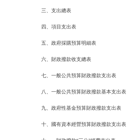
三、支出總表
走進北京
四、項目支出表
北京概況
五、政府採購預算明細表
綠色北京
六、財政撥款收支總表
多語種
七、一般公共預算財政撥款支出表
ENGLISH
八、一般公共預算財政撥款基本支出表
DEUTSCH
九、政府性基金預算財政撥款支出表
ESPAÑOL
十、國有資本經營預算財政撥款支出表
ITALIANO