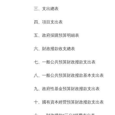
三、支出總表
走進北京
四、項目支出表
北京概況
五、政府採購預算明細表
綠色北京
六、財政撥款收支總表
多語種
七、一般公共預算財政撥款支出表
ENGLISH
八、一般公共預算財政撥款基本支出表
DEUTSCH
九、政府性基金預算財政撥款支出表
ESPAÑOL
十、國有資本經營預算財政撥款支出表
ITALIANO