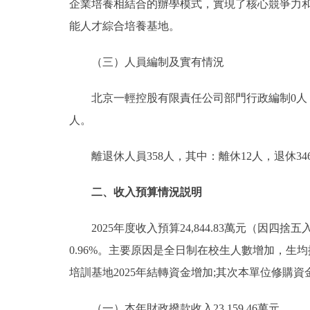
企業培養相結合的辦學模式，實現了核心競爭力
能人才綜合培養基地。
（三）人員編制及實有情況
北京一輕控股有限責任公司部門行政編制0人，實有
人。
離退休人員358人，其中：離休12人，退休34
二、收入預算情況説明
2025年度收入預算24,844.83萬元（因四捨五入
0.96%。主要原因是全日制在校生人數增加，生
培訓基地2025年結轉資金增加;其次本單位修購
（一）本年財政撥款收入23,159.46萬元