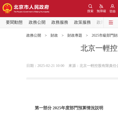
搜索
無障礙
登錄
要聞動態
政務公開
政務服務
政策服務
政民互動
要聞動態
政務公開
>
財政
>
財政專題
>
2025市級部門
黨中央精神
北京一輕控
北京要聞
日期：2025-02-21 10:00
來源：北京一輕控股有限責任
各區熱點
政務公開
市領導
第一部分 2025年度部門預算情況説明
政策兌現