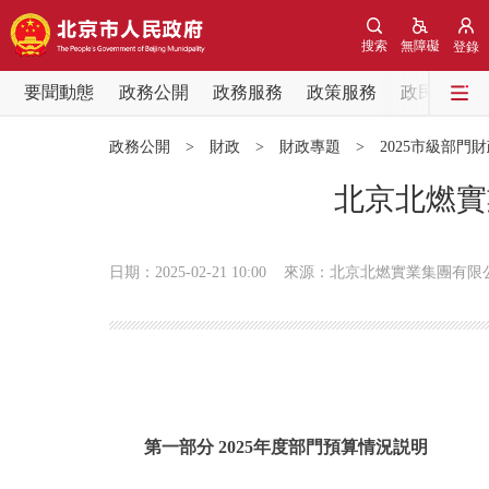
搜索
無障礙
登錄
要聞動態
政務公開
政務服務
政策服務
政民互動
要聞動態
政務公開
>
財政
>
財政專題
>
2025市級部門
黨中央精神
北京北燃實
北京要聞
日期：2025-02-21 10:00
來源：北京北燃實業集團有限
各區熱點
政務公開
市領導
第一部分 2025年度部門預算情況説明
政策兌現