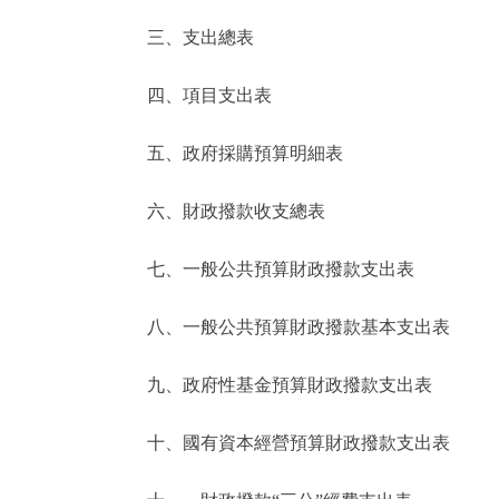
三、支出總表
走進北京
四、項目支出表
北京概況
五、政府採購預算明細表
綠色北京
六、財政撥款收支總表
多語種
七、一般公共預算財政撥款支出表
ENGLISH
八、一般公共預算財政撥款基本支出表
DEUTSCH
九、政府性基金預算財政撥款支出表
ESPAÑOL
十、國有資本經營預算財政撥款支出表
ITALIANO