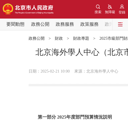
搜索
無障礙
登錄
要聞動態
政務公開
政務服務
政策服務
政民互動
要聞動態
政務公開
>
財政
>
財政專題
>
2025市級部門
黨中央精神
北京海外學人中心（北京市
北京要聞
日期：2025-02-21 10:00
來源：北京海外學人中心
各區熱點
政務公開
市領導
第一部分 2025年度部門預算情況説明
政策兌現