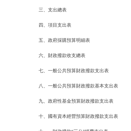
三、支出總表
走進北京
四、項目支出表
北京概況
五、政府採購預算明細表
綠色北京
六、財政撥款收支總表
多語種
七、一般公共預算財政撥款支出表
ENGLISH
八、一般公共預算財政撥款基本支出表
DEUTSCH
九、政府性基金預算財政撥款支出表
ESPAÑOL
十、國有資本經營預算財政撥款支出表
ITALIANO