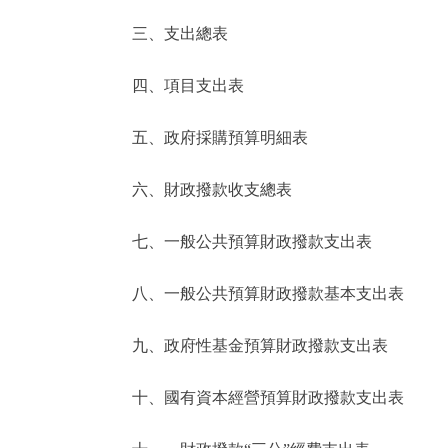
三、支出總表
走進北京
四、項目支出表
北京概況
五、政府採購預算明細表
綠色北京
六、財政撥款收支總表
多語種
七、一般公共預算財政撥款支出表
ENGLISH
八、一般公共預算財政撥款基本支出表
DEUTSCH
九、政府性基金預算財政撥款支出表
ESPAÑOL
十、國有資本經營預算財政撥款支出表
ITALIANO