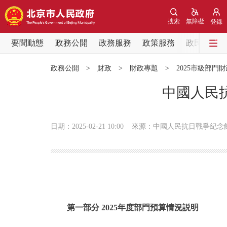
搜索
無障礙
登錄
要聞動態
政務公開
政務服務
政策服務
政民互動
要聞動態
政務公開
>
財政
>
財政專題
>
2025市級部門
黨中央精神
中國人民抗
北京要聞
日期：2025-02-21 10:00
來源：中國人民抗日戰爭紀念
各區熱點
政務公開
市領導
第一部分 2025年度部門預算情況説明
政策兌現