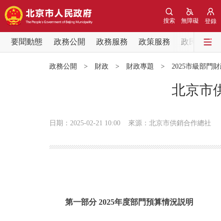
搜索
無障礙
登錄
要聞動態
政務公開
政務服務
政策服務
政民互動
要聞動態
政務公開
>
財政
>
財政專題
>
2025市級部門
黨中央精神
北京市
北京要聞
日期：2025-02-21 10:00
來源：北京市供銷合作總社
各區熱點
政務公開
市領導
第一部分 2025年度部門預算情況説明
政策兌現