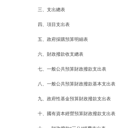
三、支出總表
走進北京
四、項目支出表
北京概況
五、政府採購預算明細表
綠色北京
六、財政撥款收支總表
多語種
七、一般公共預算財政撥款支出表
ENGLISH
八、一般公共預算財政撥款基本支出表
DEUTSCH
九、政府性基金預算財政撥款支出表
ESPAÑOL
十、國有資本經營預算財政撥款支出表
ITALIANO