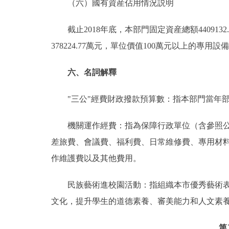
（六）國有資産佔用情況説明
截止2018年底，本部門固定資産總額4409132.
378224.77萬元，單位價值100萬元以上的專用設備2
六、名詞解釋
"三公"經費財政撥款預算數：指本部門當年部
機關運作經費：指為保障行政單位（含參照公務
差旅費、會議費、福利費、日常維修費、專用材
作維護費以及其他費用。
民族藝術進校園活動：指組織本市優秀藝術表演
文化，提升學生的道德素養、審美能力和人文素
第