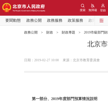
搜索
無障礙
登錄
要聞動態
政務公開
政務服務
政策服務
政民互動
要聞動態
政務公開
>
財政
>
財政專題
>
2019市級部門
黨中央精神
北京市
北京要聞
日期：2019-02-27 10:00
來源：北京市教育委員會
各區熱點
政務公開
市領導
第一部分、2019年度部門預算情況説明
政策兌現