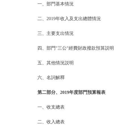
一、部門基本情況
決策公開
二、2019年收入及支出總體情況
政務服務
三、主要支出情況
個人服務
四、部門"三公"經費財政撥款預算説明
便民服務
五、其他情況説明
六、名詞解釋
仲介服務
政民互動
第二部分、2019年度部門預算報表
12345網上接訴即辦
一、收支總表
二、收入總表
參與調查