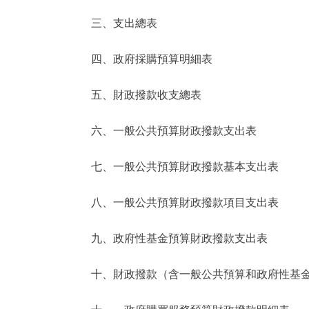
三、支出總表
走進北京
四、政府採購預算明細表
北京概況
五、財政撥款收支總表
綠色北京
六、一般公共預算財政撥款支出表
多語種
七、一般公共預算財政撥款基本支出表
ENGLISH
八、一般公共預算財政撥款項目支出表
DEUTSCH
九、政府性基金預算財政撥款支出表
ESPAÑOL
十、財政撥款（含一般公共預算和政府性基金預
ITALIANO