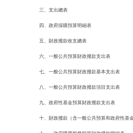
三、支出總表
走進北京
四、政府採購預算明細表
北京概況
五、財政撥款收支總表
綠色北京
六、一般公共預算財政撥款支出表
多語種
七、一般公共預算財政撥款基本支出表
ENGLISH
八、一般公共預算財政撥款項目支出表
DEUTSCH
九、政府性基金預算財政撥款支出表
ESPAÑOL
十、財政撥款（含一般公共預算和政府性基金預
ITALIANO