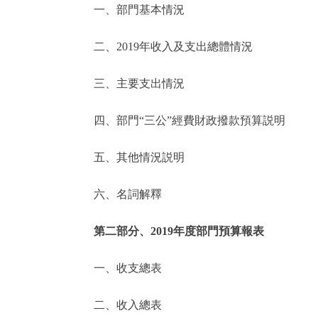
一、部門基本情況
決策公開
二、2019年收入及支出總體情況
政務服務
三、主要支出情況
個人服務
四、部門“三公”經費財政撥款預算説明
便民服務
五、其他情況説明
六、名詞解釋
仲介服務
政民互動
第二部分、2019年度部門預算報表
12345網上接訴即辦
一、收支總表
二、收入總表
參與調查