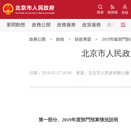
搜索
無障礙
登錄
要聞動態
政務公開
政務服務
政策服務
政民互動
要聞動態
政務公開
>
財政
>
財政專題
>
2019市級部門
黨中央精神
北京市人民政
北京要聞
日期：2019-02-27 10:00
來源：北京市人民政府辦公廳
各區熱點
政務公開
市領導
第一部分、2019年度部門預算情況説明
政策兌現