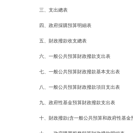
三、支出總表
走進北京
四、政府採購預算明細表
北京概況
五、財政撥款收支總表
綠色北京
六、一般公共預算財政撥款支出表
多語種
七、一般公共預算財政撥款基本支出表
ENGLISH
八、一般公共預算財政撥款項目支出表
DEUTSCH
九、政府性基金預算財政撥款支出表
ESPAÑOL
十、財政撥款(含一般公共預算和政府性基金預算
ITALIANO