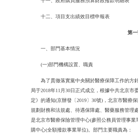
十一、政府購買服務預算財政撥款明細表
十二、項目支出績效目標申報表
第一
一、部門基本情況
(一)部門機構設置、職責
為了貫徹落實黨中央關於醫療保障工作的方針政
局于2018年11月30日正式成立，根據中共北
定》的通知(京辦發〔2019〕30號)，北京市
規劃財務和法規處、待遇保障處、醫藥服務管理處
是北京市醫療保險管理中心(參照公務員管理事業
購中心(全額撥款事業單位)。部門主要職責為：