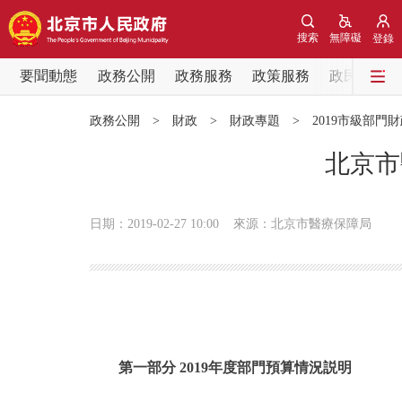
搜索
無障礙
登錄
要聞動態
政務公開
政務服務
政策服務
政民互動
要聞動態
政務公開
>
財政
>
財政專題
>
2019市級部門
黨中央精神
北京市
北京要聞
日期：2019-02-27 10:00
來源：北京市醫療保障局
各區熱點
政務公開
市領導
第一部分 2019年度部門預算情況説明
政策兌現