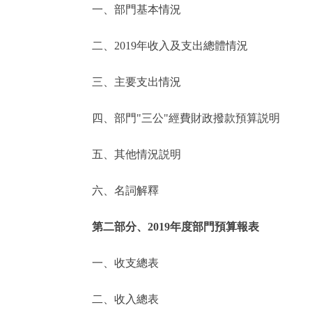
一、部門基本情況
決策公開
二、2019年收入及支出總體情況
政務服務
三、主要支出情況
個人服務
四、部門"三公"經費財政撥款預算説明
便民服務
五、其他情況説明
六、名詞解釋
仲介服務
政民互動
第二部分、2019年度部門預算報表
12345網上接訴即辦
一、收支總表
二、收入總表
參與調查