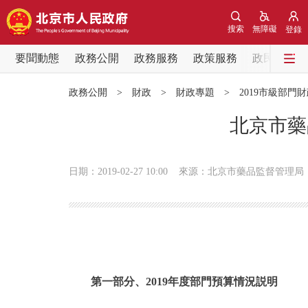
搜索
無障礙
登錄
要聞動態
政務公開
政務服務
政策服務
政民互動
要聞動態
政務公開
>
財政
>
財政專題
>
2019市級部門
黨中央精神
北京市藥
北京要聞
日期：2019-02-27 10:00
來源：北京市藥品監督管理局
各區熱點
政務公開
市領導
第一部分、2019年度部門預算情況説明
政策兌現