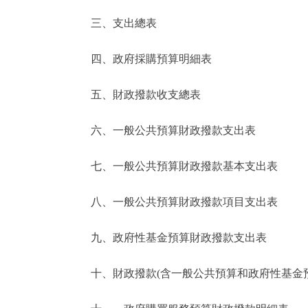
三、支出總表
走進北京
四、政府採購預算明細表
北京概況
五、財政撥款收支總表
綠色北京
六、一般公共預算財政撥款支出表
多語種
七、一般公共預算財政撥款基本支出表
ENGLISH
八、一般公共預算財政撥款項目支出表
DEUTSCH
九、政府性基金預算財政撥款支出表
ESPAÑOL
十、財政撥款(含一般公共預算和政府性基金預算
ITALIANO