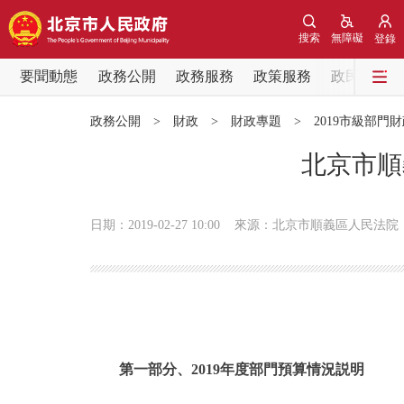
搜索
無障礙
登錄
要聞動態
政務公開
政務服務
政策服務
政民互動
要聞動態
政務公開
>
財政
>
財政專題
>
2019市級部門
黨中央精神
北京市順
北京要聞
日期：2019-02-27 10:00
來源：北京市順義區人民法院
各區熱點
政務公開
市領導
第一部分、2019年度部門預算情況説明
政策兌現