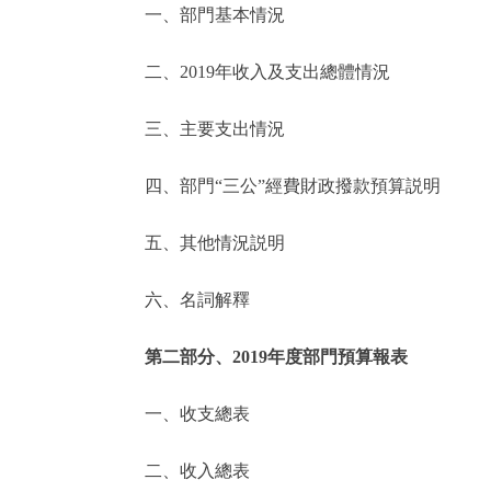
一、部門基本情況
決策公開
二、2019年收入及支出總體情況
政務服務
三、主要支出情況
個人服務
四、部門“三公”經費財政撥款預算説明
便民服務
五、其他情況説明
六、名詞解釋
仲介服務
政民互動
第二部分、2019年度部門預算報表
12345網上接訴即辦
一、收支總表
二、收入總表
參與調查