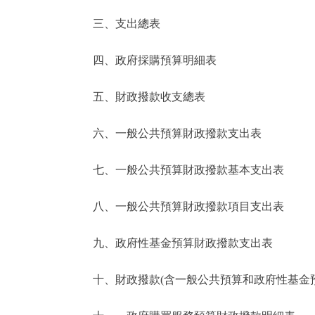
三、支出總表
走進北京
四、政府採購預算明細表
北京概況
五、財政撥款收支總表
綠色北京
六、一般公共預算財政撥款支出表
多語種
七、一般公共預算財政撥款基本支出表
ENGLISH
八、一般公共預算財政撥款項目支出表
DEUTSCH
九、政府性基金預算財政撥款支出表
ESPAÑOL
十、財政撥款(含一般公共預算和政府性基金預算
ITALIANO