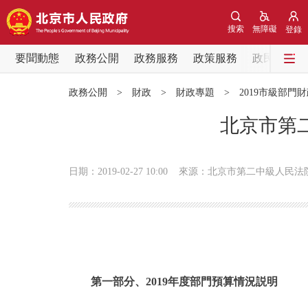
搜索
無障礙
登錄
要聞動態
政務公開
政務服務
政策服務
政民互動
要聞動態
政務公開
>
財政
>
財政專題
>
2019市級部門
黨中央精神
北京市第二
北京要聞
日期：2019-02-27 10:00
來源：北京市第二中級人民法
各區熱點
政務公開
市領導
第一部分、2019年度部門預算情況説明
政策兌現