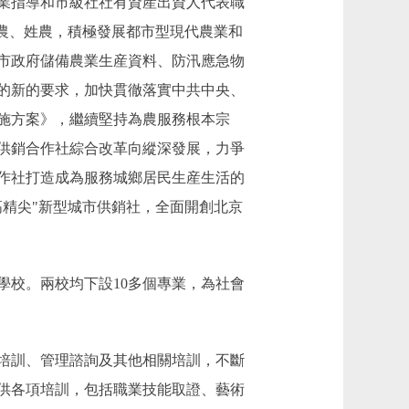
業指導和市級社社有資産出資人代表職
農、姓農，積極發展都市型現代農業和
市政府儲備農業生産資料、防汛應急物
的新的要求，加快貫徹落實中共中央、
施方案》，繼續堅持為農服務根本宗
供銷合作社綜合改革向縱深發展，力爭
作社打造成為服務城鄉居民生産生活的
精尖"新型城市供銷社，全面開創北京
校。兩校均下設10多個專業，為社會
培訓、管理諮詢及其他相關培訓，不斷
供各項培訓，包括職業技能取證、藝術