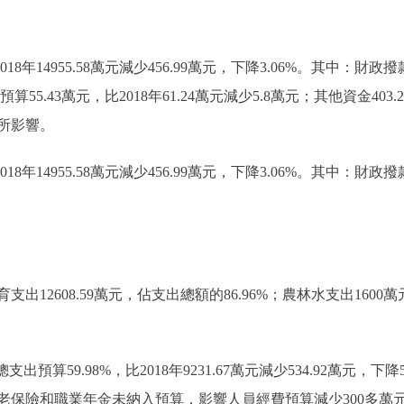
8年14955.58萬元減少456.99萬元，下降3.06%。其中：財政撥款14
5.43萬元，比2018年61.24萬元減少5.8萬元；其他資金403.26萬
所影響。
18年14955.58萬元減少456.99萬元，下降3.06%。其中：財政撥款
12608.59萬元，佔支出總額的86.96%；農林水支出1600萬
出預算59.98%，比2018年9231.67萬元減少534.92萬元
養老保險和職業年金未納入預算，影響人員經費預算減少300多