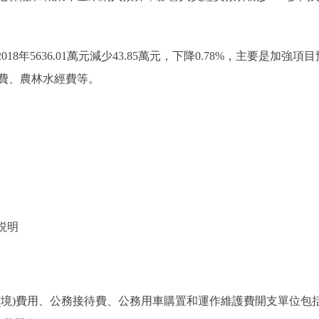
018年5636.01萬元減少43.85萬元，下降0.78%，主要是
費、農林水經費等。
。
説明
)費用、公務接待費、公務用車購置和運作維護費開支單位包