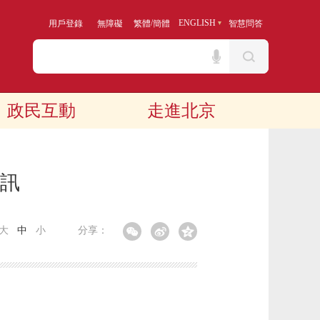
/
ENGLISH
用戶登錄
無障礙
繁體
簡體
智慧問答
政民互動
走進北京
資訊
大
中
小
分享：