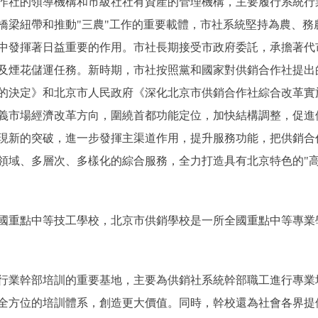
社的領導機構和市級社社有資産的管理機構，主要履行系統行
橋梁紐帶和推動"三農"工作的重要載體，市社系統堅持為農、務
中發揮著日益重要的作用。市社長期接受市政府委託，承擔著代
及煙花儲運任務。新時期，市社按照黨和國家對供銷合作社提出
的決定》和北京市人民政府《深化北京市供銷合作社綜合改革實
義市場經濟改革方向，圍繞首都功能定位，加快結構調整，促進
現新的突破，進一步發揮主渠道作用，提升服務功能，把供銷合
領域、多層次、多樣化的綜合服務，全力打造具有北京特色的"高
重點中等技工學校，北京市供銷學校是一所全國重點中等專業學
業幹部培訓的重要基地，主要為供銷社系統幹部職工進行專業
全方位的培訓體系，創造更大價值。同時，幹校還為社會各界提