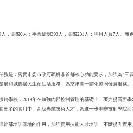
。
實際0人；事業編制393人，實際231人；聘用人員7人。離退
任務是：落實市委市政府疏解非首都核心功能要求，加強為"三農
發展和城鄉居民生産生活服務，為京津冀一體化協同發展服務。
學校，2019年在加強內部控制管理的基礎上，著力提高辦學
養更多的實用中、高級專業技術人才，為進一步申辦技師學院而
揮幹部培訓基地的作用，加強實用技能人才培訓，不斷提升實用