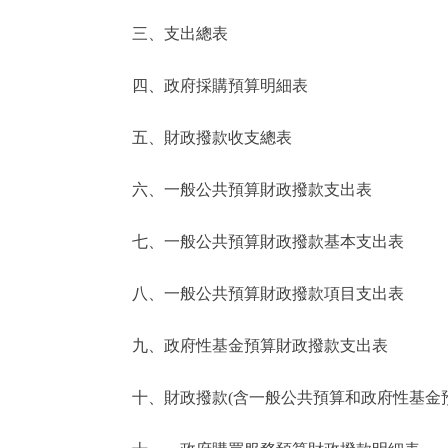
三、支出總表
走進北京
四、政府採購預算明細表
北京概況
五、財政撥款收支總表
綠色北京
六、一般公共預算財政撥款支出表
多語種
七、一般公共預算財政撥款基本支出表
ENGLISH
八、一般公共預算財政撥款項目支出表
DEUTSCH
九、政府性基金預算財政撥款支出表
ESPAÑOL
十、財政撥款(含一般公共預算和政府性基金預算
ITALIANO