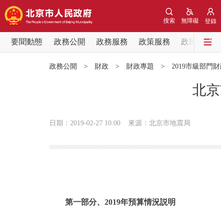
搜索
無障礙
登錄
要聞動態
政務公開
政務服務
政策服務
政民互動
要聞動態
政務公開
>
財政
>
財政專題
>
2019市級部門
黨中央精神
北京
北京要聞
日期：2019-02-27 10:00
來源：北京市地震局
各區熱點
政務公開
市領導
第一部分、2019年預算情況説明
政策兌現