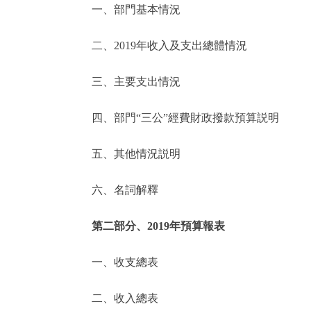
一、部門基本情況
決策公開
二、2019年收入及支出總體情況
政務服務
三、主要支出情況
個人服務
四、部門“三公”經費財政撥款預算説明
便民服務
五、其他情況説明
六、名詞解釋
仲介服務
政民互動
第二部分、2019年預算報表
12345網上接訴即辦
一、收支總表
二、收入總表
參與調查