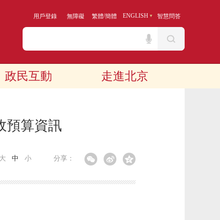
/
ENGLISH
用戶登錄
無障礙
繁體
簡體
智慧問答
政民互動
走進北京
政預算資訊
大
中
小
分享：