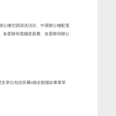
辦公樓空調清洗項目、中環辦公樓配電
、各委辦局電腦更新費、各委辦局辦公
支單位包括所屬4個全額撥款事業單