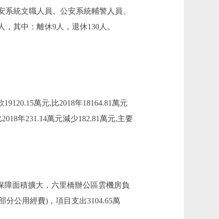
公安系統文職人員、公安系統輔警人員、
人，其中：離休9人，退休130人。
20.15萬元,比2018年18164.81萬元
年231.14萬元減少182.81萬元,主要
由於服務保障面積擴大，六里橋辦公區雲機房負
公用經費)，項目支出3104.65萬