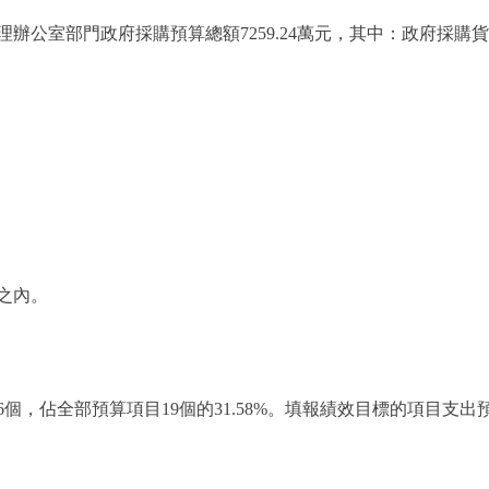
公室部門政府採購預算總額7259.24萬元，其中：政府採購貨物
之內。
，佔全部預算項目19個的31.58%。填報績效目標的項目支出預算