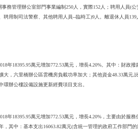
務管理辦公室部門事業編制250人，實際152人；聘用人員(
聘用制司法警察、其他聘用人員--臨時工)9人。離退休人員139
8年18395.95萬元增加772.53萬元，增長4.20%。其中：財政撥款191
擴大，六里橋辦公區雲機房負載功率加大；其他資金48.33萬元,比2018
付中環辦公樓設備設施更新經費項目支出。
2018年18395.95萬元增加772.53萬元，增長4.20%，主要
其中：基本支出16063.82萬元(含統一管理的政府工作部門的部分