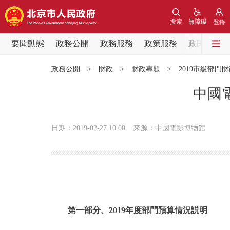
搜索
無障礙
登錄
要聞動態
政務公開
政務服務
政策服務
政民互動
要聞動態
政務公開
>
財政
>
財政專題
>
2019市級部門
黨中央精神
中國
北京要聞
日期：2019-02-27 10:00
來源：中國電影博物館
各區熱點
政務公開
市領導
第一部分、2019年度部門預算情況説明
政策兌現