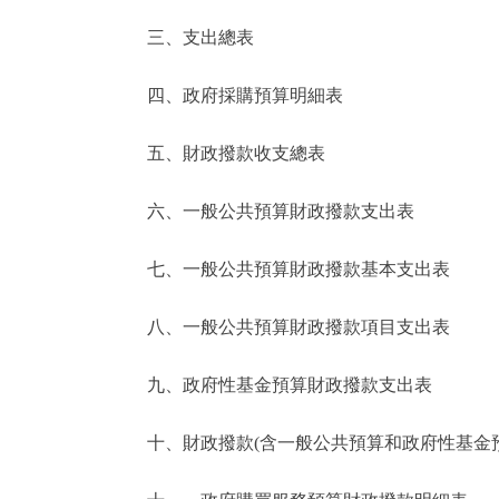
三、支出總表
走進北京
四、政府採購預算明細表
北京概況
五、財政撥款收支總表
綠色北京
六、一般公共預算財政撥款支出表
多語種
七、一般公共預算財政撥款基本支出表
ENGLISH
八、一般公共預算財政撥款項目支出表
DEUTSCH
九、政府性基金預算財政撥款支出表
ESPAÑOL
十、財政撥款(含一般公共預算和政府性基金預算
ITALIANO