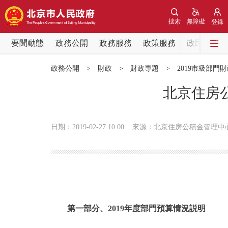
搜索
無障礙
登錄
要聞動態
政務公開
政務服務
政策服務
政民互動
要聞動態
政務公開
>
財政
>
財政專題
>
2019市級部門
黨中央精神
北京住房公
北京要聞
日期：2019-02-27 10:00
來源：北京住房公積金管理中
各區熱點
政務公開
市領導
第一部分、2019年度部門預算情況説明
政策兌現