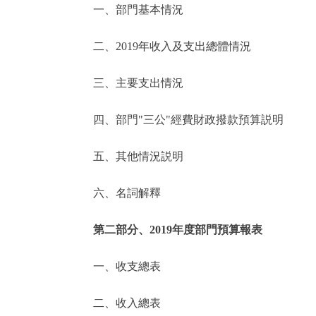
一、部門基本情況
決策公開
二、2019年收入及支出總體情況
政務服務
三、主要支出情況
個人服務
四、部門"三公"經費財政撥款預算説明
便民服務
五、其他情況説明
六、名詞解釋
仲介服務
政民互動
第二部分、2019年度部門預算報表
12345網上接訴即辦
一、收支總表
二、收入總表
參與調查