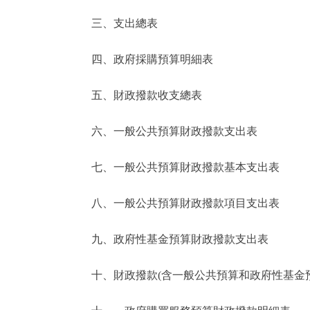
三、支出總表
走進北京
四、政府採購預算明細表
北京概況
五、財政撥款收支總表
綠色北京
六、一般公共預算財政撥款支出表
多語種
七、一般公共預算財政撥款基本支出表
ENGLISH
八、一般公共預算財政撥款項目支出表
DEUTSCH
九、政府性基金預算財政撥款支出表
ESPAÑOL
十、財政撥款(含一般公共預算和政府性基金預算
ITALIANO