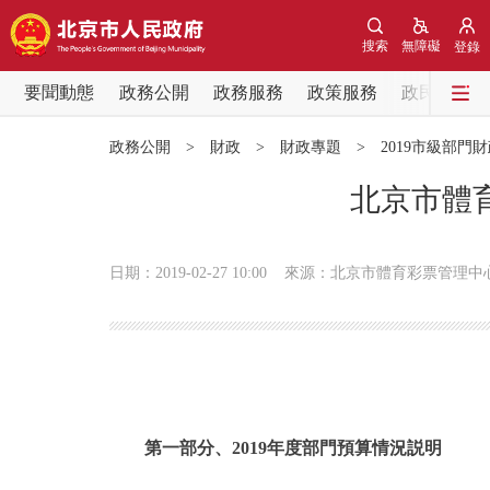
搜索
無障礙
登錄
要聞動態
政務公開
政務服務
政策服務
政民互動
要聞動態
政務公開
>
財政
>
財政專題
>
2019市級部門
黨中央精神
北京市體育
北京要聞
日期：2019-02-27 10:00
來源：北京市體育彩票管理中
各區熱點
政務公開
市領導
第一部分、2019年度部門預算情況説明
政策兌現