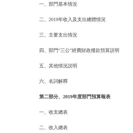
一、部門基本情況
決策公開
二、2019年收入及支出總體情況
政務服務
三、主要支出情況
個人服務
四、部門“三公”經費財政撥款預算説明
便民服務
五、其他情況説明
六、名詞解釋
仲介服務
政民互動
第二部分、2019年度部門預算報表
12345網上接訴即辦
一、收支總表
二、收入總表
參與調查