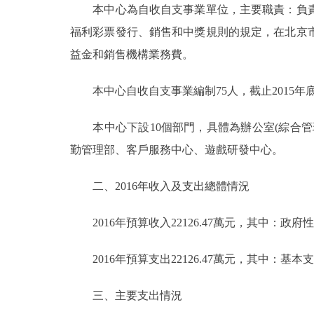
本中心為自收自支事業單位，主要職責：負責
福利彩票發行、銷售和中獎規則的規定，在北京
決策公開
益金和銷售機構業務費。
政務服務
本中心自收自支事業編制75人，截止2015年底
個人服務
本中心下設10個部門，具體為辦公室(綜合管
勤管理部、客戶服務中心、遊戲研發中心。
便民服務
二、2016年收入及支出總體情況
仲介服務
2016年預算收入22126.47萬元，其中：政府性
政民互動
2016年預算支出22126.47萬元，其中：基本支出1
12345網上接訴即辦
三、主要支出情況
參與調查