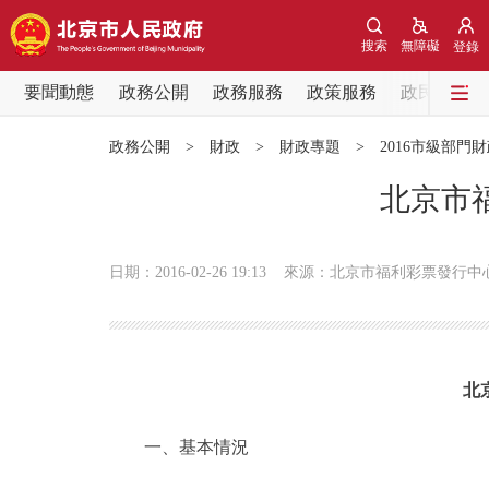
搜索
無障礙
登錄
要聞動態
政務公開
政務服務
政策服務
政民互動
要聞動態
政務公開
>
財政
>
財政專題
>
2016市級部門
黨中央精神
北京市
北京要聞
日期：2016-02-26 19:13
來源：北京市福利彩票發行中
各區熱點
政務公開
北
市領導
一、基本情況
政策兌現