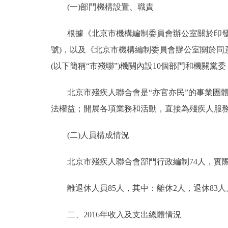
(一)部門機構設置、職責
決策公開
根據《北京市機構編制委員會辦公室關於印發<北
號)，以及《北京市機構編制委員會辦公室關於同意調
政務服務
(以下簡稱“市殘聯”)機關內設10個部門和機關黨
個人服務
北京市殘疾人聯合會是“亦官亦民”的事業團體
法權益；開展各項業務和活動，直接為殘疾人服
便民服務
(二)人員構成情況
仲介服務
北京市殘疾人聯合會部門行政編制74人，實際73
政民互動
離退休人員85人，其中：離休2人，退休83人
12345網上接訴即辦
二、2016年收入及支出總體情況
參與調查