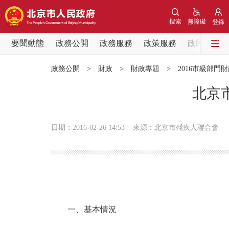
搜索
無障礙
登錄
要聞動態
政務公開
政務服務
政策服務
政民互動
要聞動態
政務公開
>
財政
>
財政專題
>
2016市級部門
黨中央精神
北京
北京要聞
日期：2016-02-26 14:53
來源：北京市殘疾人聯合會
各區熱點
政務公開
市領導
一、基本情況
政策兌現