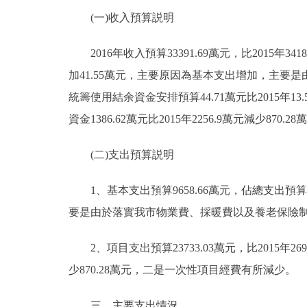
(一)收入預算説明
走進北京
2016年收入預算33391.69萬元，比2015年3418
北京概況
加41.55萬元，主要原因為基本支出增加，主
統籌使用結余資金安排預算44.71萬元比2015年
綠色北京
資金1386.62萬元比2015年2256.9萬元減少87
多語種
(二)支出預算説明
ENGLISH
1、基本支出預算9658.66萬元，佔總支出預算28.
DEUTSCH
要是由於落實我市物業費、採暖費以及養老保險
2、項目支出預算23733.03萬元，比2015年26
ESPAÑOL
少870.28萬元，二是一次性項目經費有所減少。
ITALIANO
三、主要支出情況