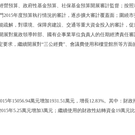
經營預算、政府性基金預算、社保基金預算開展審計監督；按照
門2015年度預算執行情況的審計，逐步擴大審計覆蓋面；圍繞
能疏解，對環境、保障房建設、交通等重大資金投入的審計，促
開展對黨政領導幹部、國有企事業單位負責人的任期經濟責任審
規定要求，繼續開展對“三公經費”、會議費使用和樓堂館所等方
5年15056.94萬元增加1931.51萬元，增長12.83%。其中：財政撥款1
2015年5.25萬元增加3萬元；繼續使用的財政性結轉資金19萬元比201