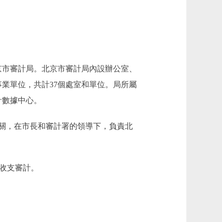
京市審計局。北京市審計局內設辦公室、
事業單位，共計37個處室和單位。局所屬
計數據中心。
關，在市長和審計署的領導下，負責北
收支審計。