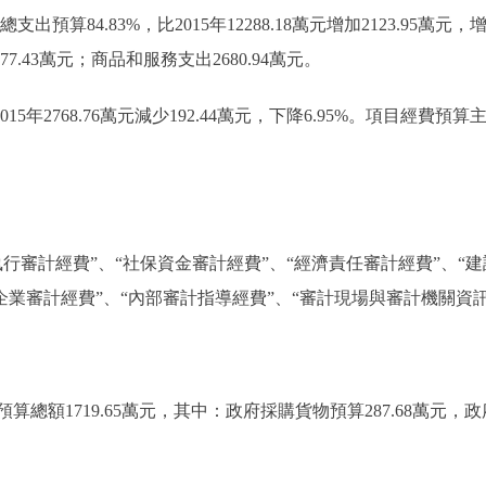
出預算84.83%，比2015年12288.18萬元增加2123.95萬元
77.43萬元；商品和服務支出2680.94萬元。
15年2768.76萬元減少192.44萬元，下降6.95%。項目經
行審計經費”、“社保資金審計經費”、“經濟責任審計經費”、“
有企業審計經費”、“內部審計指導經費”、“審計現場與審計機關資
總額1719.65萬元，其中：政府採購貨物預算287.68萬元