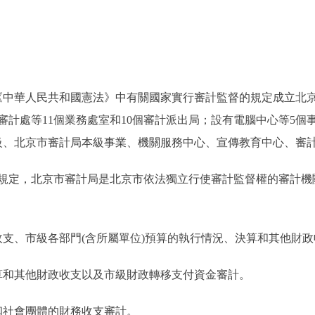
《中華人民共和國憲法》中有關國家實行審計監督的規定成立北
審計處等11個業務處室和10個審計派出局；設有電腦中心等5個
級、北京市審計局本級事業、機關服務中心、宣傳教育中心、審
定，北京市審計局是北京市依法獨立行使審計監督權的審計機
、市級各部門(含所屬單位)預算的執行情況、決算和其他財政
和其他財政收支以及市級財政轉移支付資金審計。
社會團體的財務收支審計。