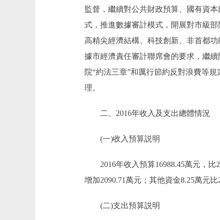
監督，繼續對公共財政預算、國有資本
式，推進數據審計模式，開展對市級部
高精尖經濟結構、科技創新、非首都功
據市經濟責任審計聯席會的要求，繼續
院“約法三章”和厲行節約反對浪費等
理。
二、2016年收入及支出總體情況
(一)收入預算説明
2016年收入預算16988.45萬元，比201
增加2090.71萬元；其他資金8.25萬元比
(二)支出預算説明