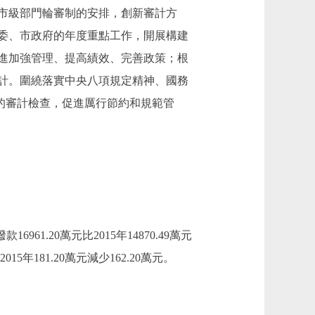
市級部門輪審制的安排，創新審計方
市委、市政府的年度重點工作，開展構建
進加強管理、提高績效、完善政策；根
計。圍繞落實中央八項規定精神、國務
面的審計檢查，促進厲行節約和規範管
6961.20萬元比2015年14870.49萬元
5年181.20萬元減少162.20萬元。