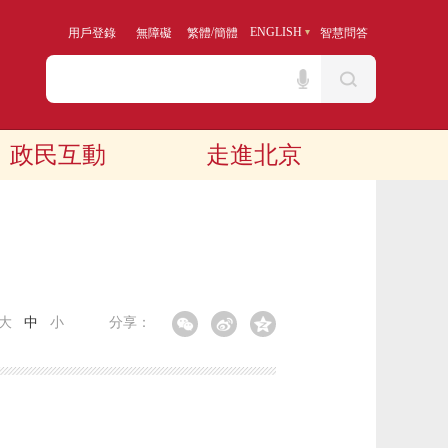
/
ENGLISH
用戶登錄
無障礙
繁體
簡體
智慧問答
政民互動
走進北京
大
中
小
分享：