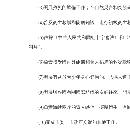
(3)開展救災的準備工作；在自然災害和突發
走進北京
(4)普及衛生救護和防病知識，進行初級衛生
北京概況
(5)依據《中華人民共和國紅十字會法》和《
綠色北京
料庫”。
多語種
(6)負責接受國內外組織和個人捐贈的救災款
ENGLISH
(7)開展有益於青少年身心健康的、弘揚人道
DEUTSCH
(8)開展與各國有關國際組織的友好往來，開
ESPAÑOL
(9)負責海峽兩岸的查人轉信，探親衍生，有
(10)完成市委、市政府交辦的其他工作。
ITALIANO