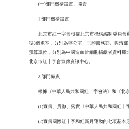
(一)部門機構設置、職責
決策公開
1.部門機構設置
政務服務
北京市紅十字會根據北京市機構編制委員會辦公室
設8個處室，分別為辦公室、志願服務部、賑濟部
個人服務
預算單位，分別為中國造血幹細胞捐獻者資料庫
北京市紅十字會宣傳資訊中心。
便民服務
2.部門職責
仲介服務
根據《中華人民共和國紅十字會法》和《北京市
政民互動
(1)宣傳、貫徹、落實《中華人民共和國紅十
12345網上接訴即辦
(2)宣傳國際紅十字和紅新月運動的七項基本
參與調查