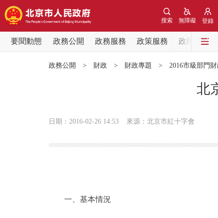
搜索
無障礙
登錄
要聞動態
政務公開
政務服務
政策服務
政民互動
要聞動態
政務公開
>
財政
>
財政專題
>
2016市級部門
黨中央精神
北
北京要聞
日期：2016-02-26 14:53
來源：北京市紅十字會
各區熱點
政務公開
市領導
一、基本情況
政策兌現