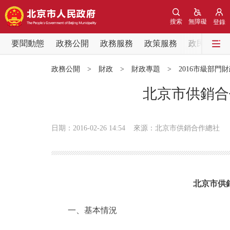
搜索
無障礙
登錄
要聞動態
政務公開
政務服務
政策服務
政民互動
要聞動態
政務公開
>
財政
>
財政專題
>
2016市級部門
黨中央精神
北京市供銷合
北京要聞
日期：2016-02-26 14:54
來源：北京市供銷合作總社
各區熱點
政務公開
北京市供
市領導
一、基本情況
政策兌現