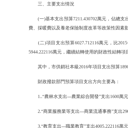
三、主要支出情況
(一)基本支出預算7211.430702萬元，佔總支出預算
費、採暖費以及養老保險制度改革等政策性因素
(二)項目支出預算6027.712116萬元，比201
5944.222116萬元，繼續結轉使用的財政性結轉項目
其中，市供銷社本級2016年項目支出預算189
財政撥款部門預算項目支出方向主要為：
1..“農林水支出---農業綜合開發”支出1600萬
2.“商業服務業等支出---商業流通事務”支出29
3.“教育支出---職業教育”支出4005.222116萬