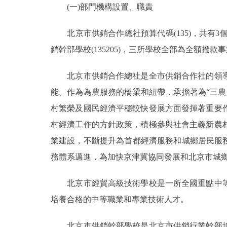
(一)部門機構設置、職責
決策公開
北京市供銷合作總社預算代碼(135)，共有3個所屬
銷幹部學校(135205)，三所學校全部為全額撥款
政務服務
北京市供銷合作總社是全市供銷合作社的領導
個人服務
能。作為為農服務的橋梁和紐帶，承擔著為“三
村繁榮及國民經濟平穩較快發展方面發揮著重要
便民服務
村經濟工作的方針政策，積極參與社會主義新農
仲介服務
業建設，不斷提升為首都經濟服務和城鄉居民服
務體系邁進，為加快京津冀協同發展和北京市城
政民互動
北京市經貿高級技術學校是一所全國重點中等技
12345網上接訴即辦
培養合格的中等職業和專業技術人才。
參與調查
北京市供銷幹部學校是北京市供銷行業幹部培