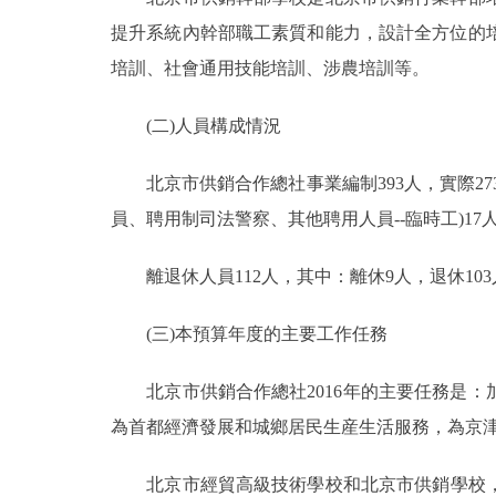
提升系統內幹部職工素質和能力，設計全方位的
走進北京
培訓、社會通用技能培訓、涉農培訓等。
北京概況
(二)人員構成情況
綠色北京
北京市供銷合作總社事業編制393人，實際27
員、聘用制司法警察、其他聘用人員--臨時工)17
多語種
ENGLISH
離退休人員112人，其中：離休9人，退休103
(三)本預算年度的主要工作任務
DEUTSCH
北京市供銷合作總社2016年的主要任務是：
ESPAÑOL
為首都經濟發展和城鄉居民生産生活服務，為京
ITALIANO
北京市經貿高級技術學校和北京市供銷學校，2