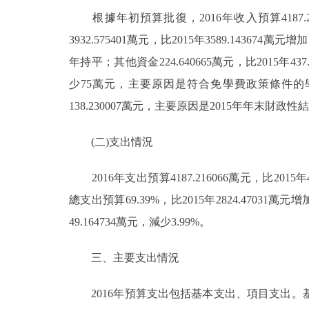
根據年初預算批復，2016年收入預算4187.2160
走進北京
3932.575401萬元，比2015年3589.1436
北京概況
年持平；其他資金224.640665萬元，比2015年43
少75萬元，主要原因是符合免學費政策條件的學生人數
綠色北京
138.230007萬元，主要原因是2015年年末財政
多語種
(二)支出情況
ENGLISH
2016年支出預算4187.216066萬元，比2015年4
總支出預算69.39%，比2015年2824.47031萬元增加
DEUTSCH
49.164734萬元，減少3.99%。
ESPAÑOL
三、主要支出情況
2016年預算支出包括基本支出、項目支出。
ITALIANO