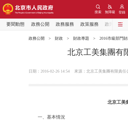
搜索
無障礙
登錄
要聞動態
政務公開
政務服務
政策服務
政民互動
要聞動態
政務公開
>
財政
>
財政專題
>
2016市級部門
黨中央精神
北京工美集團有限
北京要聞
日期：2016-02-26 14:54
來源：北京工美集團有限責任
各區熱點
政務公開
北京工美
市領導
一、基本情況
政策兌現