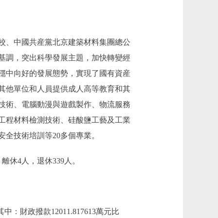
校、中國共産黨北京建築材料集團總公
基調，突出科學發展主題，加快轉變經
穩中向好的發展態勢，實現了國有資産
其他單位和人員提供成人高等教育和其
技術、電腦動漫與遊戲製作、物流服務
工程材料檢測技術、硅酸鹽工藝及工業
全技術培訓等20多個專業。
離休4人，退休339人。
。其中：財政撥款12011.817613萬元比