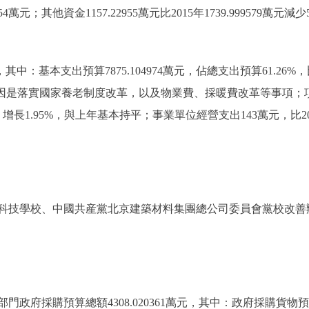
829154萬元；其他資金1157.22955萬元比2015年1739.999579萬元
，其中：基本支出預算7875.104974萬元，佔總支出預算61.26%，比2
，主要原因是落實國家養老制度改革，以及物業費、採暖費改革等事項；項目支
11萬元，增長1.95%，與上年基本持平；事業單位經營支出143萬元，比20
科技學校、中國共産黨北京建築材料集團總公司委員會黨校改善
府採購預算總額4308.020361萬元，其中：政府採購貨物預算2