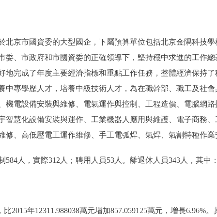
北京市國資委的大型國企，下屬預算單位包括北京金隅科技學
市委、市政府和市國資委的正確領導下，堅持穩中求進的工作總
好地完成了年度主要經濟指標和重點工作任務，整體經濟保持了
養中專學歷人才，培養中級技術人才，為在職幹部、職工及社會
、機電設備安裝與維修、電氣運作與控制、工程造價、電腦網路
宇智慧化設備安裝與運作、工業機器人應用與維護、電子商務、
維修、高低壓電工運作維修、手工電弧焊、氣焊、氣割特種作業安
4人，實際312人；聘用人員53人。離退休人員343人，其中：
2015年12311.988038萬元增加857.059125萬元，增長6.96%