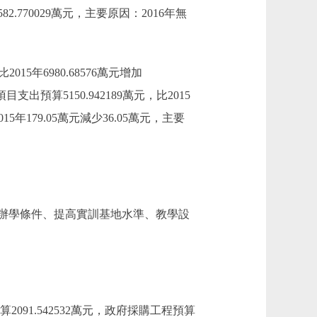
減少582.770029萬元，主要原因：2016年無
015年6980.68576萬元增加
出預算5150.942189萬元，比2015
15年179.05萬元減少36.05萬元，主要
辦學條件、提高實訓基地水準、教學設
091.542532萬元，政府採購工程預算