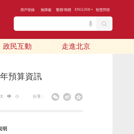
/
ENGLISH
用戶登錄
無障礙
繁體
簡體
智慧問答
政民互動
走進北京
6年預算資訊
大
中
小
分享：
説明