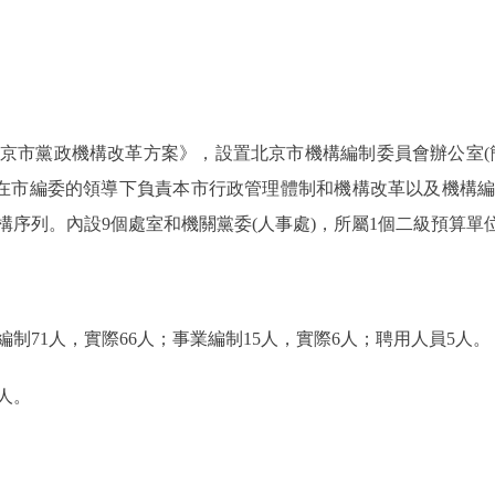
市黨政機構改革方案》，設置北京市機構編制委員會辦公室(簡
，在市編委的領導下負責本市行政管理體制和機構改革以及機構
序列。內設9個處室和機關黨委(人事處)，所屬1個二級預算單位
1人，實際66人；事業編制15人，實際6人；聘用人員5人。
人。