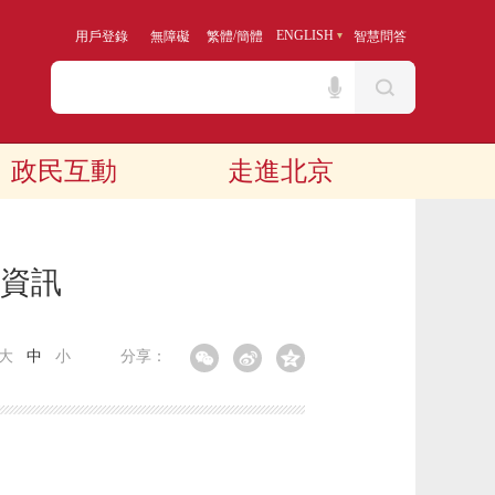
/
ENGLISH
用戶登錄
無障礙
繁體
簡體
智慧問答
政民互動
走進北京
算資訊
大
中
小
分享：