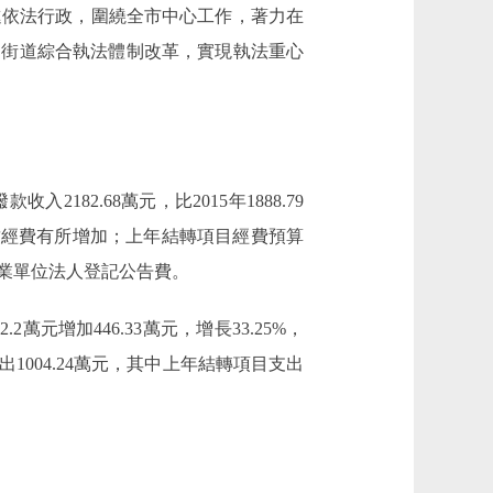
進依法行政，圍繞全市中心工作，著力在
進街道綜合執法體制改革，實現執法重心
收入2182.68萬元，比2015年1888.79
致經費有所增加；上年結轉項目經費預算
事業單位法人登記公告費。
.2萬元增加446.33萬元，增長33.25%，
004.24萬元，其中上年結轉項目支出