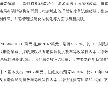
編委領導下，堅持首都戰略定位，緊緊圍繞全面深化改革、推
”格局有關體制機制問題，推廣城市管理體制改革試點經驗，推
制保障、加強管理規範化法制化等方面取得新突破。
15年1916.15萬元增加876.62萬元，增長45.75%。其中：財政撥款
於落實我市物業費、採暖費以及養老保險制度改革等政策性因素，導
管理系統建設基建項目；其他資金收入70.5萬元，主要為往年我辦
：基本支出1788.53萬元，佔總支出預算64.04%，比2015年1342
養老保險制度改革等政策性因素，導致經費有所增加；項目支出1